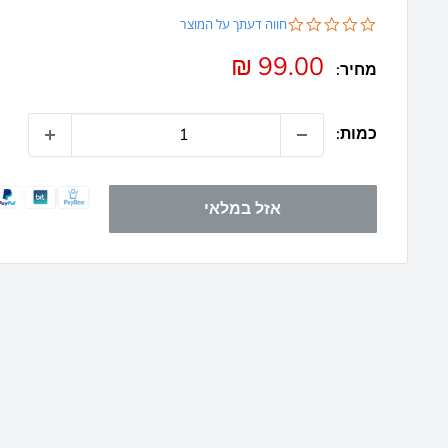
0.0
חווה דעתך על המוצר
star
rating
מחיר
99.00 ₪
מחיר:
מבצע
כמות:
אזל במלאי