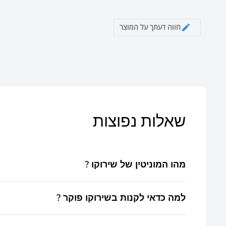
חווה דעתך על המוצר
שאלות נפוצות
? מהו המוניטין של שירוקו
כבר 20 שנה שאנו בשירוקו מובילים את חווית הפוקר, אנו מאמינים שהגעתם מפה לאוזן. ניתן להגיע גם לחנות פיזית ולהתרשם ממגוון איכותי וענק.
? למה כדאי לקנות בשירוקו פוקר
קנייה ישירה מהיבואן - 99% מהמוצרים מיובאים על ידנו ונמצאים במלאי, אפשרות לאיסוף עצמי מיידי ללא עלות, עם חיוך ושרות אישי ברמה גבוהה.