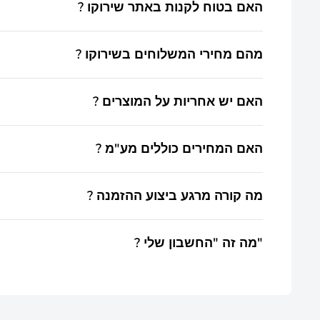
? האם בטוח לקנות באתר שירוקו
? מהם מחירי המשלוחים בשירוקו
ברשותנו כל מידע כחוק.
מחיר המשלוח מצוין בכל דף מוצר. התשלום הוא חד-פעמי
? האם יש אחריות על המוצרים
39 ₪.
כן. כל המוצרים חדשים ומגיעים עם אחריות אלא אם צוין א
? האם המחירים כוללים מע"מ
כן, כל המחירים באתר כוללים מע"מ כחוק, אלא אם צוין א
? מה קורה מרגע ביצוע ההזמנה
תקבלו אישור אוטומטי במייל על קליטת ההזמנה + עדכון נ
? מה זה "החשבון שלי"
מערכת לקוח אישית באתר המאפשרת לצפות בהזמנות הלק