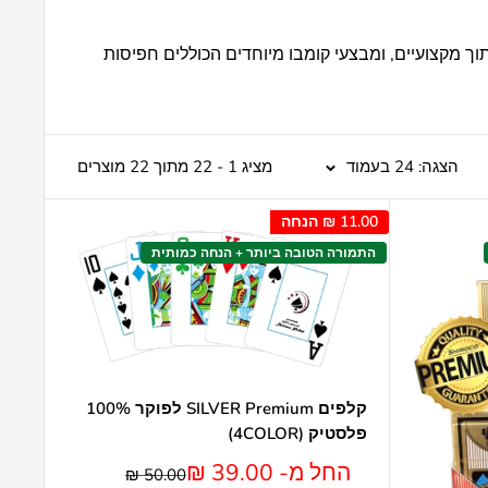
גמים המובילים שלנו: קלפי שירוקו תלת-מימד (3D), מארזי פרימיום (GOLD & SILVER), קלפי חיתוך מקצועיים, ומבצעי קומבו מיוחדים הכוללים חפיסות
הצגה: 24 בעמוד
מציג 1 - 22 מתוך 22 מוצרים
11.00 ₪
הנחה
התמורה הטובה ביותר + הנחה כמותית
קלפים SILVER Premium לפוקר 100%
פלסטיק (4COLOR)
מחיר
החל מ- 39.00 ₪
מחיר
50.00 ₪