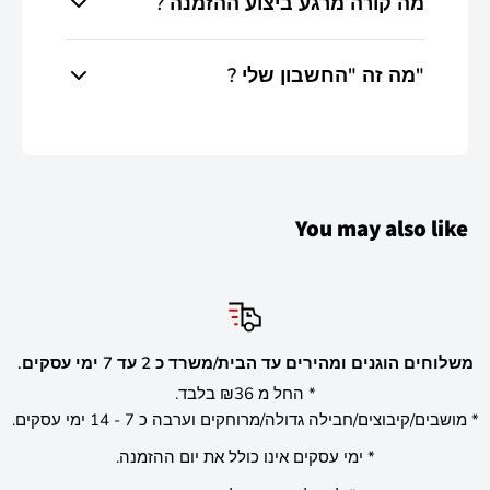
? מה קורה מרגע ביצוע ההזמנה
אם צוין אחרת.
תקבלו אישור אוטומטי במייל על קליטת ההזמנה +
? מה זה "החשבון שלי"
עדכון נוסף על אישור התשלום ועיבוד ההזמנה.
מערכת לקוח אישית באתר המאפשרת לצפות
בהזמנות הלקוח, ניתן להוסיף לערוך ולעדכן פרטים
אישיים באמצעות שם משתמש וסיסמה.
You may also like
שירוקו המרכז לציוד פוקר
משלוח
משחקים עמכם משנת 2005 מהיבואן לשולחן.
* מושב