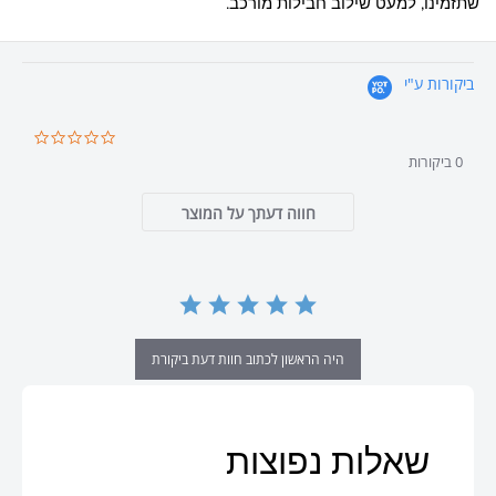
שתזמינו, למעט שילוב חבילות מורכב.
ביקורות ע"י
0.0
star
0 ביקורות
ating
חווה דעתך על המוצר
היה הראשון לכתוב חוות דעת ביקורת
שאלות נפוצות