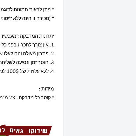
* ניתן לראות תמונות לדוגמה
* (מכירה זו הינה ללא ז'יטו
יתרונות המדבקה : מעכשיו 
1. אין צורך להכריז בפני כל המשחקים/שחקנים את שווי/ערך כל ז'יטון/צבע.
2. פתרון מעולה ונוח לאלו שברשותם כבר ז'יטונים ללא ערכים או תמונות
3. חוסך זמן ונסיעה לשליחת הז'יטונים להדפסה
4. ללא עלויות של 100$ לכל גלופה אישית להדפסה
מידות :
* קוטר כל מדבקה : 23 מ"מ