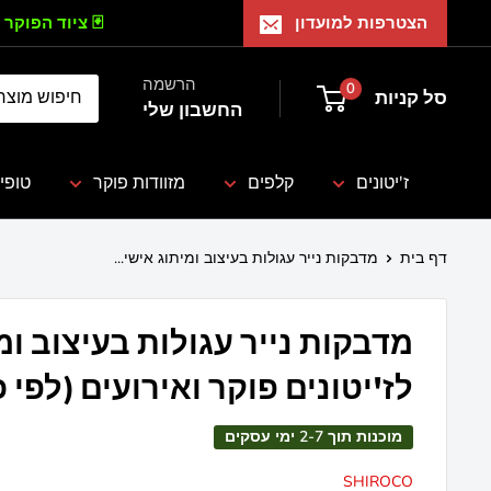
הצטרפות למועדון
🃏 ציוד הפוקר 
הרשמה
0
סל קניות
החשבון שלי
ז'יטונים
קלפים
מזוודות פוקר
טופי
דף בית
מדבקות נייר עגולות בעיצוב ומיתוג אישי...
מדבקות נייר עגולות בעיצוב ומ
לז'יטונים פוקר ואירועים (לפי 
מוכנות תוך 2-7 ימי עסקים
SHIROCO