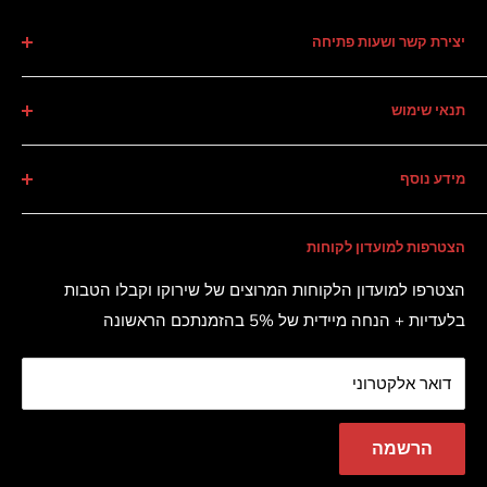
יצירת קשר ושעות פתיחה
טלפון :
09-9546906
תנאי שימוש
וואטספ :
054-7211500
תקנון
פקס :
073-7370906
מידע נוסף
מדיניות החזרה
כתובת:
החרמש 2, הרצליה
מדיניות פרטיות
אודות
הצטרפות למועדון לקוחות
מייל :
Sales@shiroco.co.il
הצהרת נגישות
יצירת קשר
שאלות נפוצות
הצטרפו למועדון הלקוחות המרוצים של שירוקו וקבלו הטבות
ימי א'-ה'
:
10:00-18:00
בלעדיות + הנחה מיידית של 5% בהזמנתכם הראשונה
טיפים ומאמרים
ימי שישי וערבי חג :
10:00-14:00
שיווק שותפים
דואר אלקטרוני
הרשמה