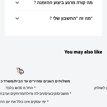
? מה קורה מרגע ביצוע ההזמנה
אם צוין אחרת.
תקבלו אישור אוטומטי במייל על קליטת ההזמנה +
? מה זה "החשבון שלי"
עדכון נוסף על אישור התשלום ועיבוד ההזמנה.
מערכת לקוח אישית באתר המאפשרת לצפות
בהזמנות הלקוח, ניתן להוסיף לערוך ולעדכן פרטים
אישיים באמצעות שם משתמש וסיסמה.
You may also like
שירוקו המרכז לציוד פוקר
מש
משחקים עמכם משנת 2005 מהיבואן לשולחן.
* מ