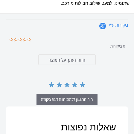
שתזמינו, למעט שילוב חבילות מורכב.
ביקורות ע"י
0.0
star
0 ביקורות
ating
חווה דעתך על המוצר
היה הראשון לכתוב חוות דעת ביקורת
שאלות נפוצות