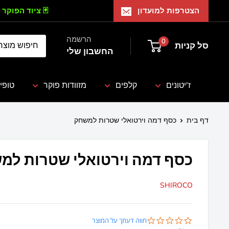
הצטרפות למועדון
🃏 ציוד הפוקר 
הרשמה
0
סל קניות
החשבון שלי
ז'יטונים
קלפים
מזוודות פוקר
טופי
דף בית
כסף דמה וירטואלי שטרות למשחק
כסף דמה וירטואלי שטרות למ
SHIROCO
0.0
חווה דעתך על המוצר
star