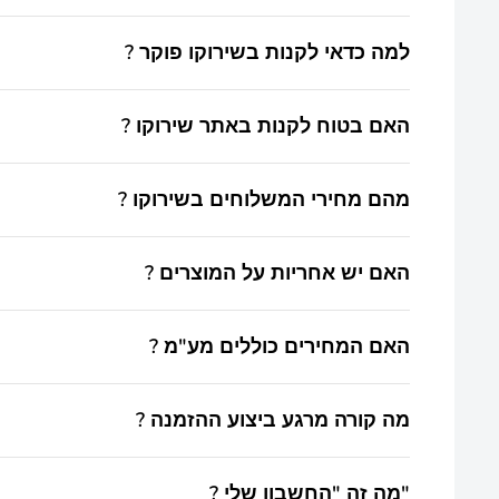
כבר 20 שנה שאנו בשירוקו מובילים את חווית הפוקר, אנו מאמינים שהגעתם מפה לאוזן. ניתן להגיע גם לחנות פיזית ולהתרשם ממגוון איכותי וענק.
? למה כדאי לקנות בשירוקו פוקר
קנייה ישירה מהיבואן - 99% מהמוצרים מיובאים על ידנו ונמצאים במלאי, אפשרות לאיסוף עצמי מיידי ללא עלות, עם חיוך ושרות אישי ברמה גבוהה.
? האם בטוח לקנות באתר שירוקו
? מהם מחירי המשלוחים בשירוקו
ברשותנו כל מידע כחוק.
מחיר המשלוח מצוין בכל דף מוצר. התשלום הוא חד-פעמי
? האם יש אחריות על המוצרים
39 ₪.
כן. כל המוצרים חדשים ומגיעים עם אחריות אלא אם צוין א
? האם המחירים כוללים מע"מ
כן, כל המחירים באתר כוללים מע"מ כחוק, אלא אם צוין א
? מה קורה מרגע ביצוע ההזמנה
תקבלו אישור אוטומטי במייל על קליטת ההזמנה + עדכון נ
? מה זה "החשבון שלי"