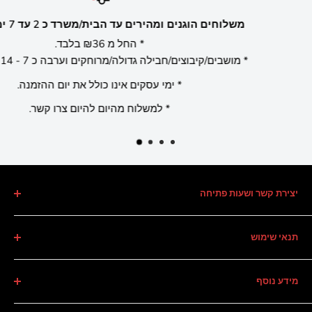
שירוקו המרכז לציוד פוקר
מש
משחקים עמכם משנת 2005 מהיבואן לשולחן.
* מ
יצירת קשר ושעות פתיחה
טלפון :
09-9546906
תנאי שימוש
וואטספ :
054-7211500
תקנון
פקס :
073-7370906
מידע נוסף
מדיניות החזרה
כתובת:
החרמש 2, הרצליה
מדיניות פרטיות
אודות