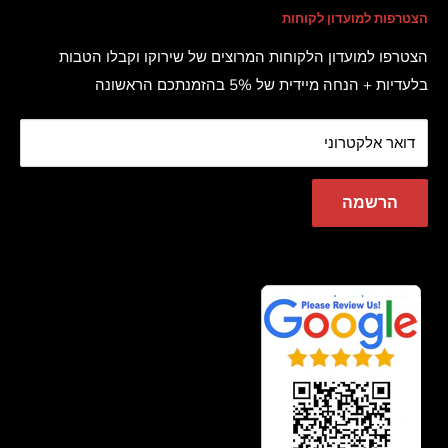
הצטרפות למועדון לקוחות
מייל :
Sales@shiroco.co.il
הצהרת נגישות
יצירת קשר
שאלות נפוצות
הצטרפו למועדון הלקוחות המרוצים של שירוקו וקבלו הטבות
ימי א'-ה'
:
10:00-18:00
בלעדיות + הנחה מיידית של 5% בהזמנתכם הראשונה
טיפים ומאמרים
ימי שישי וערבי חג :
10:00-14:00
שיווק שותפים
דואר אלקטרוני
הרשמה